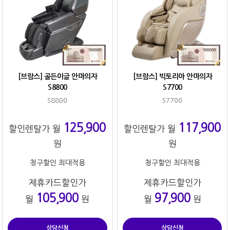
[브람스] 골든이글 안마의자
[브람스] 빅토리아 안마의자
S8800
S7700
S8800
S7700
125,900
117,900
할인렌탈가 월
할인렌탈가 월
원
원
청구할인 최대적용
청구할인 최대적용
제휴카드할인가
제휴카드할인가
105,900
97,900
월
원
월
원
상담신청
상담신청