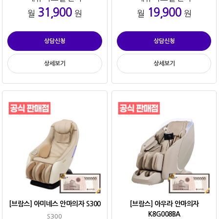
31,900
19,900
월
원
월
원
상담신청
상담신청
상세보기
상세보기
[브람스] 아미네스 안마의자 S300
[브람스] 아우라 안마의자
K8G008BA
S300