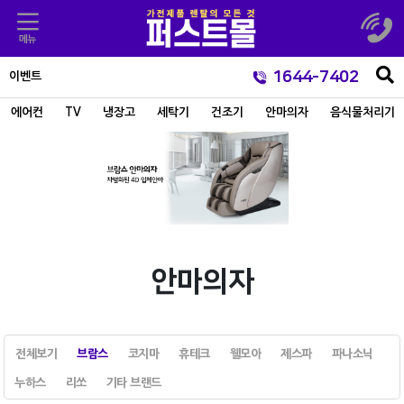
1644-7402
이벤트
에어컨
TV
냉장고
세탁기
건조기
안마의자
음식물처리기
안마의자
전체보기
브람스
코지마
휴테크
웰모아
제스파
파나소닉
누하스
리쏘
기타 브랜드