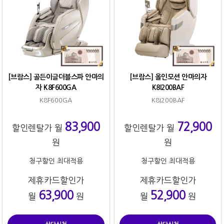
[브람스] 골든이글더블스파 안마의
[브람스] 올인모션 안마의자
자 K8F600GA
K8I200BAF
K8F600GA
K8I200BAF
83,900
72,900
할인렌탈가 월
할인렌탈가 월
원
원
청구할인 최대적용
청구할인 최대적용
제휴카드할인가
제휴카드할인가
63,900
52,900
월
원
월
원