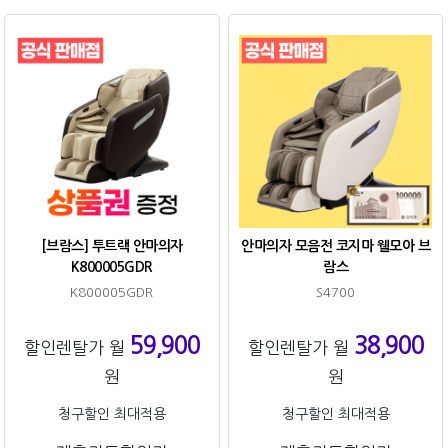
[브람스] 투트랙 안마의자
안마의자 모음전 코지마 웰모아 브
K800005GDR
람스
K800005GDR
S4700
59,900
38,900
할인렌탈가 월
할인렌탈가 월
원
원
청구할인 최대적용
청구할인 최대적용