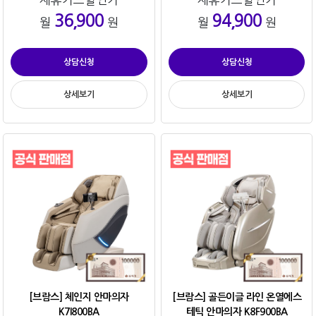
36,900
94,900
월
원
월
원
상담신청
상담신청
상세보기
상세보기
[브람스] 체인지 안마의자
[브람스] 골든이글 라인 온열에스
K7I800BA
테틱 안마의자 K8F900BA