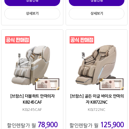
상담신청
상담신청
상세보기
상세보기
[브람스] 더블하트 안마의자
[브람스] 골든 이글 바이오 안마의
K8I245CAF
자 K8I722NC
K8I245CAF
K8I722NC
78,900
125,900
할인렌탈가 월
할인렌탈가 월