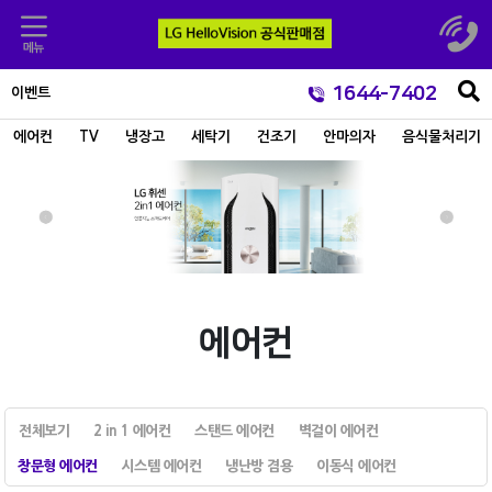
1644-7402
이벤트
에어컨
TV
냉장고
세탁기
건조기
안마의자
음식물처리기
에어컨
전체보기
2 in 1 에어컨
스탠드 에어컨
벽걸이 에어컨
창문형 에어컨
시스템 에어컨
냉난방 겸용
이동식 에어컨