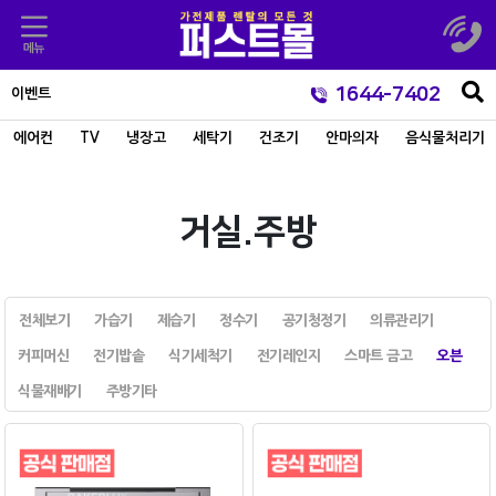
1644-7402
이벤트
에어컨
TV
냉장고
세탁기
건조기
안마의자
음식물처리기
거실.주방
전체보기
가습기
제습기
정수기
공기청정기
의류관리기
커피머신
전기밥솥
식기세척기
전기레인지
스마트 금고
오븐
식물재배기
주방기타