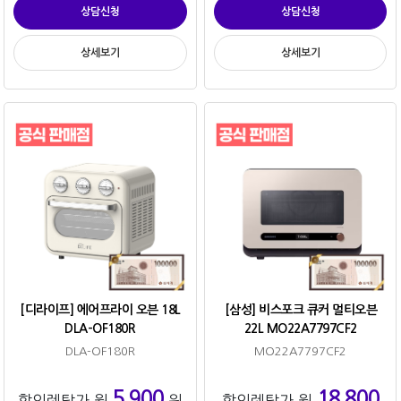
상담신청
상담신청
상세보기
상세보기
[디라이프] 에어프라이 오븐 18L
[삼성] 비스포크 큐커 멀티오븐
DLA-OF180R
22L MO22A7797CF2
DLA-OF180R
MO22A7797CF2
5,900
18,800
할인렌탈가 월
원
할인렌탈가 월