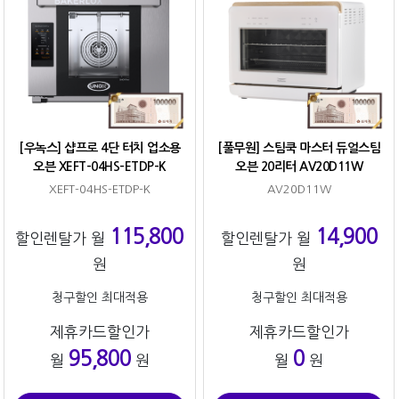
[우녹스] 샵프로 4단 터치 업소용
[풀무원] 스팀쿡 마스터 듀얼스팀
오븐 XEFT-04HS-ETDP-K
오븐 20리터 AV20D11W
XEFT-04HS-ETDP-K
AV20D11W
115,800
14,900
할인렌탈가 월
할인렌탈가 월
원
원
청구할인 최대적용
청구할인 최대적용
제휴카드할인가
제휴카드할인가
95,800
0
월
원
월
원