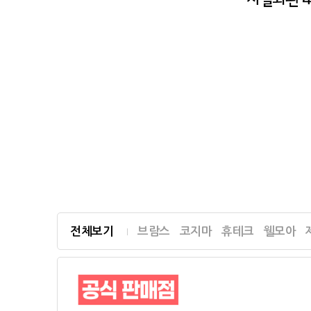
전체보기
브람스
코지마
휴테크
웰모아