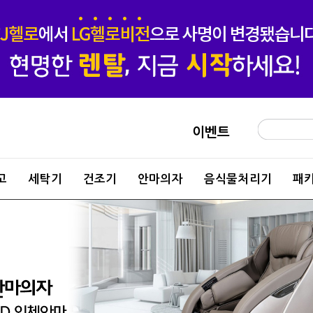
이벤트
고
세탁기
건조기
안마의자
음식물처리기
패