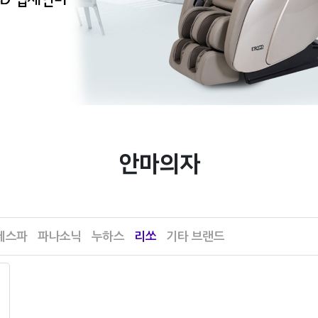
안마의자
제스파
파나소닉
누하스
리쏘
기타 브랜드