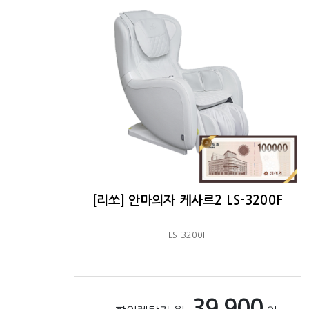
[리쏘] 안마의자 케사르2 LS-3200F
LS-3200F
39,900