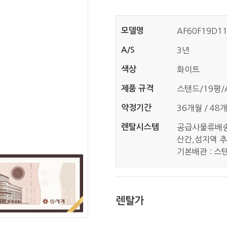
모델명
AF60F19D1
A/S
3년
색상
화이트
제품 규격
스탠드/19평/A
약정기간
36개월 / 48
렌탈시스템
공급사물류배
산간,섬지역 추
기본배관 : 스탠
렌탈가