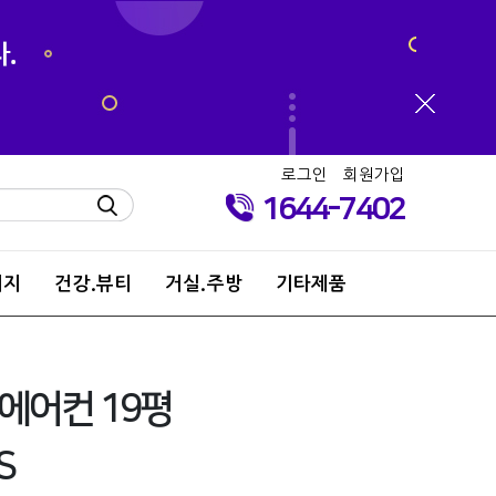
로그인
회원가입
1644-7402
키지
건강.뷰티
거실.주방
기타제품
0 에어컨 19평
S