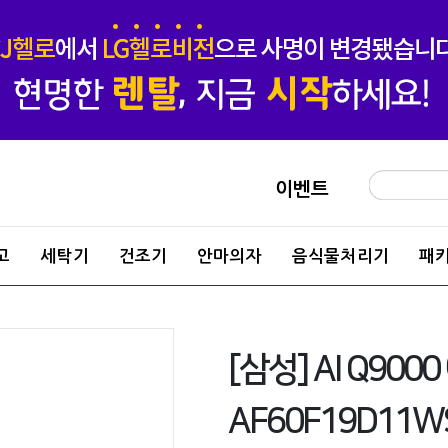
이벤트
고
세탁기
건조기
안마의자
음식물처리기
패
[삼성] AI Q900
AF60F19D11W